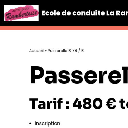
Ecole de conduite La R
Aller
au
contenu
Accueil
»
Passerelle B 78 / B
Passerel
Tarif : 480 €
Inscription