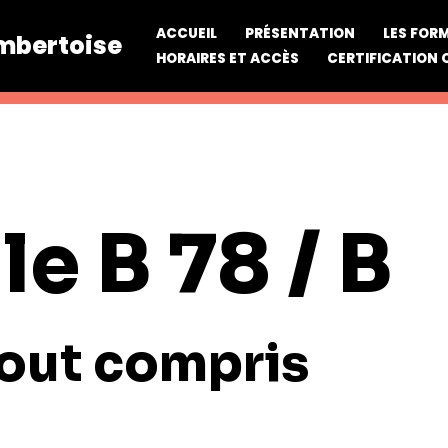
ACCUEIL
PRÉSENTATION
LES FOR
ambertoise
HORAIRES ET ACCÈS
CERTIFICATION 
le B 78 / B
 tout compris