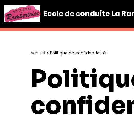
Ecole de conduite La R
Aller
au
contenu
Accueil
»
Politique de confidentialité
Politiqu
confiden